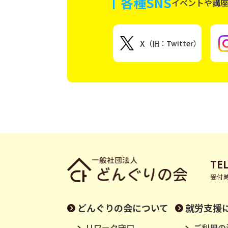
各種SNS
イベントや講
X
（旧：Twitter）
TEL
受付時
どんぐりの会について
就労支援
リワーク守口
ご利用の