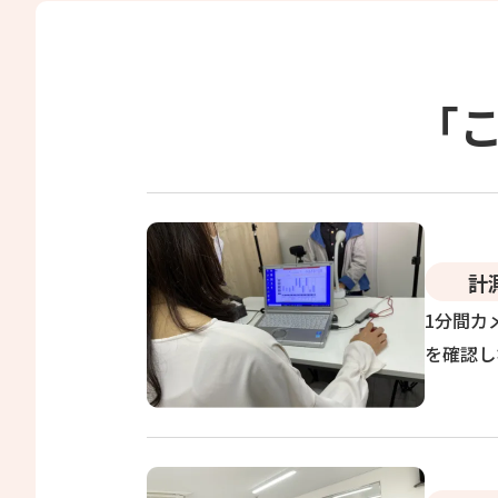
「
計
1分間カ
を確認し