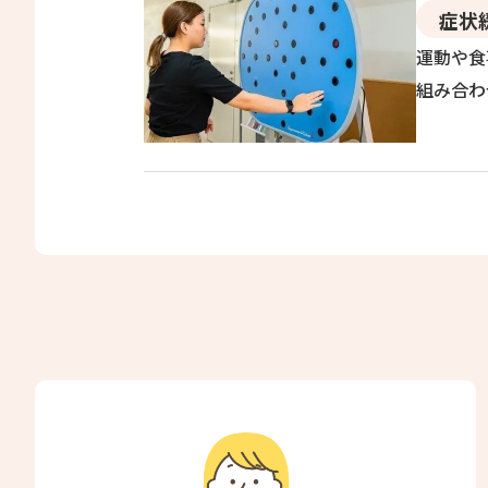
症状
運動や食
組み合わ