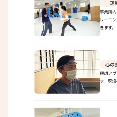
運
事業所内
レーニン
きます。
心の
瞑想アプ
す。瞑想