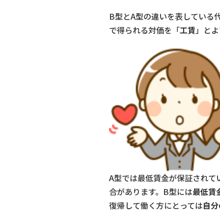
B型とA型の違いを表している
で得られる対価を「
工賃
」とよ
A型では最低賃金が保証されて
合があります。B型には
最低賃
復帰して働く方にとっては
自分